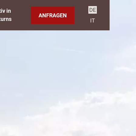
DE
iv in
ANFRAGEN
turns
IT